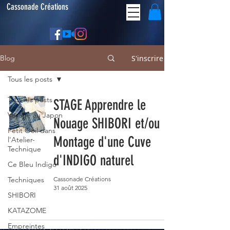
Cassonade Créations
S'inscrire
Blog
Tous les posts
Tous les posts
STAGE Apprendre le
Voyage au Japon
Nouage SHIBORI et/ou
Petit Oeil dans
Montage d'une Cuve
l'Atelier-
Technique
d'INDIGO naturel
Ce Bleu Indigo
Techniques
Cassonade Créations
31 août 2025
SHIBORI
KATAZOME
Empreintes