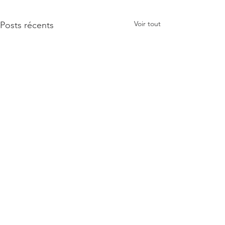
Voir tout
Posts récents
Commentaires
Entretien de la SOIE
Entretien de la LAINE