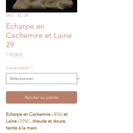
SKU : EC 29
Echarpe en
Cachemire et Laine
29
Prix
110,00 €
Composition
*
Ajouter au panier
Echarpe en Cachemire
(30%)
et
Laine
(70%)
, chaude et douce,
teinte à la main.