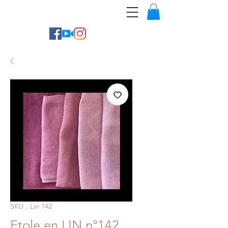
Cassonade Créations
SKU : Lin 142
Etole en LIN n°142