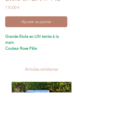
Prix
110,00 €
Ajouter au panier
Grande Etole en LIN teinte à la
main
Couleur Rose Pâle
Teinture naturelle à base de plantes
Taille
: 210 cm x 70 cm
Articles similaires
Pièce Unique
Conseil de lavage
:
à la main avec
une lessive sans agents
blanchissants